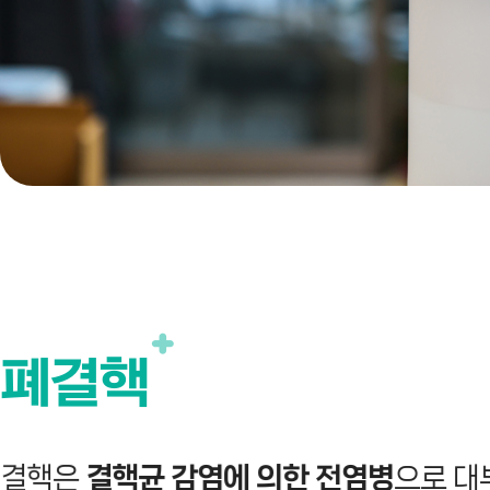
폐결핵
결핵은
결핵균 감염에 의한 전염병
으로 대