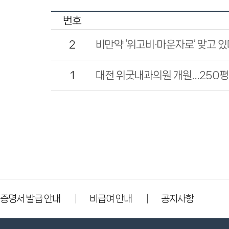
번호
2
비만약 ‘위고비·마운자로’ 맞고 있
1
대전 위굿내과의원 개원…250평 
증명서 발급 안내
비급여 안내
공지사항